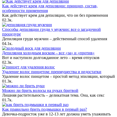
Как действует крем для депиляции: принцип, состав,
особенности применения
Как действует крем для депиляции, что он без применения
0
2.3к.
Способы депиляции груди у мужчин: все о загадочной
процедуре
Депиляция груди мужчин – действенный способ удаления
0
4.1к.
Депиляция холодным воском – все «за» и «против»
Вот и наступило долгожданное лето – время отпусков
0
2.3к.
Удаление волос пинцетом: преимущества и недостатки
Удаление волос пинцетом – простой метод эпиляции, который
0
1.3к.
Можно ли брить волосы на руках бритвой
Лишняя растительность – деликатная тема. Она, как секс
0
1.7к.
Как правильно брить подмышки в первый раз?
Девочка-подросток уже в 12-13 лет должна уметь ухаживать